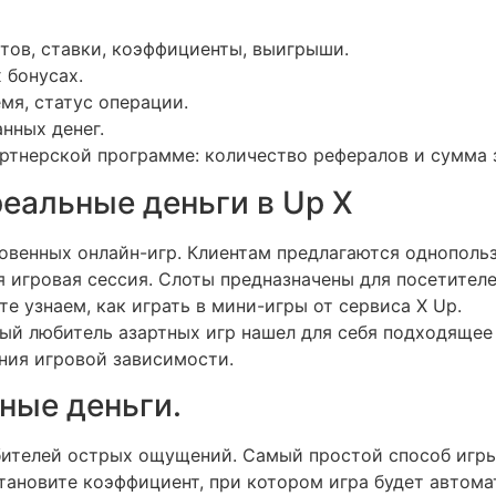
тов, ставки, коэффициенты, выигрыши.
 бонусах.
мя, статус операции.
нных денег.
ртнерской программе: количество рефералов и сумма 
еальные деньги в Up X
новенных онлайн-игр. Клиентам предлагаются однополь
я игровая сессия. Слоты предназначены для посетителе
те узнаем, как играть в мини-игры от сервиса X Up.
ый любитель азартных игр нашел для себя подходящее 
ения игровой зависимости.
ьные деньги.
бителей острых ощущений. Самый простой способ игры
становите коэффициент, при котором игра будет автом