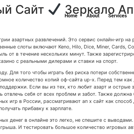
ый Сайт
Зеркало Ап
Home
About
Services
трии азартных развлечений. Это сервис онлайн-игр на 
ые слоты включают Keno, Hilo, Dice, Miner, Cards, Coin
ыль от в течение нескольких минут. Также зарегистри
казино с реальными дилерами и ставки на спорт.
оду. Для того чтобы играть без риска потери собствен
ромное количество копий оф-сайта up-x. Перед тем как 
 поддержки. Если вы из тех, кто любит азарт и острые 
ь отвлечь себя от всех проблем и забот. Также должна
ых игр в России, рассматривают ап х сайт как способ 
олучать прибавку к зарплате.
ных денег в онлайне это легко, не спешите с выводами
грыша. И тестировать большое количество игровых ав