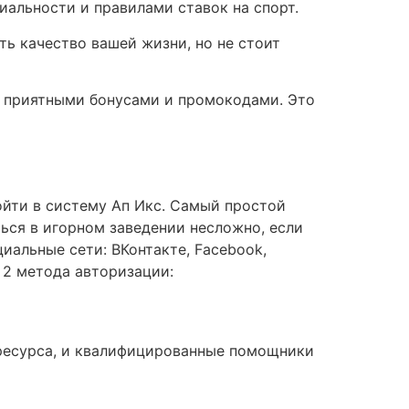
альности и правилами ставок на спорт.
ть качество вашей жизни, но не стоит
в приятными бонусами и промокодами. Это
войти в систему Ап Икс. Самый простой
ться в игорном заведении несложно, если
иальные сети: ВКонтакте, Facebook,
 2 метода авторизации:
 ресурса, и квалифицированные помощники