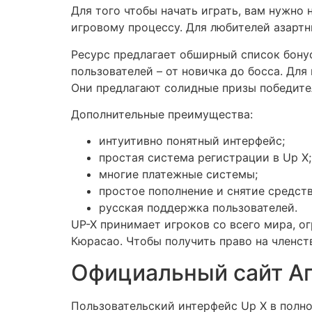
Для того чтобы начать играть, вам нужно 
игровому процессу. Для любителей азартны
Ресурс предлагает обширный список бону
пользователей – от новичка до босса. Для
Они предлагают солидные призы победител
Дополнительные преимущества:
интуитивно понятный интерфейс;
простая система регистрации в Up X;
многие платежные системы;
простое пополнение и снятие средств
русская поддержка пользователей.
UP-X принимает игроков со всего мира, о
Кюрасао. Чтобы получить право на членств
Официальный сайт А
Пользовательский интерфейс Up X в полной