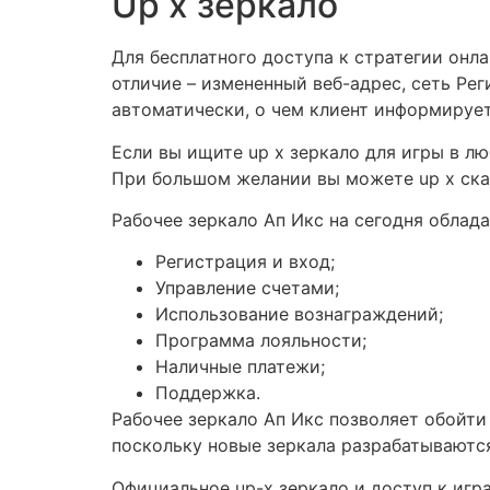
Up x зеркало
Для бесплатного доступа к стратегии онла
отличие – измененный веб-адрес, сеть Рег
автоматически, о чем клиент информирует
Если вы ищите up x зеркало для игры в лю
При большом желании вы можете up x скач
Рабочее зеркало Ап Икс на сегодня облад
Регистрация и вход;
Управление счетами;
Использование вознаграждений;
Программа лояльности;
Наличные платежи;
Поддержка.
Рабочее зеркало Ап Икс позволяет обойти
поскольку новые зеркала разрабатываются
Официальное up-x зеркало и доступ к игр