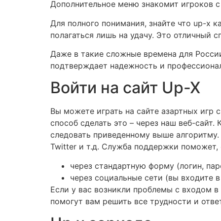
Дополнительное меню знакомит игроков с
Для полного понимания, знайте что up-x 
полагаться лишь на удачу. Это отличный с
Даже в такие сложные времена для Росси
подтверждает надежность и профессиона
Войти на сайт Up-X
Вы можете играть на сайте азартных игр с
способ сделать это – через наш веб-сайт.
следовать приведенному выше алгоритму. 
Twitter и т.д. Служба поддержки поможет
через стандартную форму (логин, пар
через социальные сети (вы входите в с
Если у вас возникли проблемы с входом 
помогут вам решить все трудности и отве